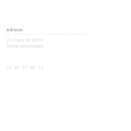
Adresse
22, route de NOISY
93250 Villemomble
vsnatation93@aol.com
01 48 55 48 34